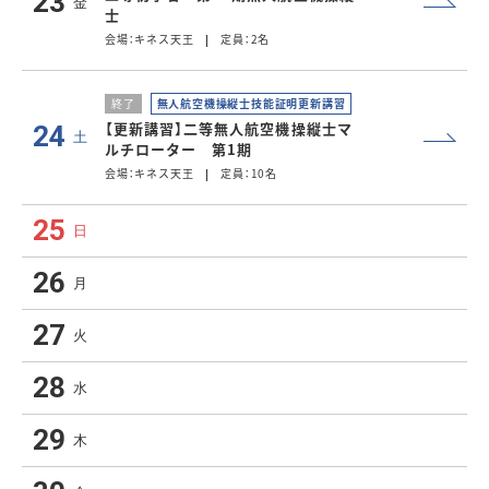
23
金
士
会場：キネス天王
定員：2名
終了
無人航空機操縦士技能証明更新講習
【更新講習】二等無人航空機操縦士マ
24
土
ルチローター 第1期
会場：キネス天王
定員：10名
25
日
26
月
27
火
28
水
29
木