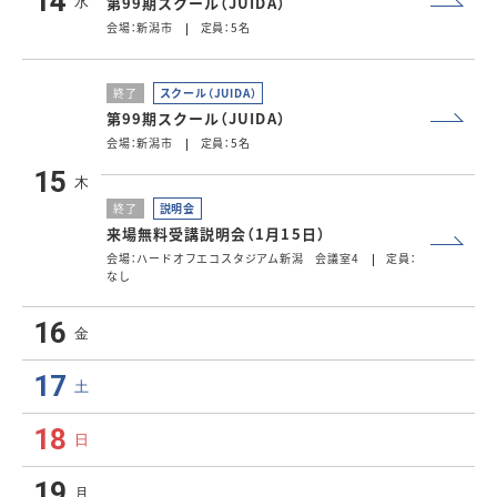
14
第99期スクール（JUIDA）
水
会場：新潟市
定員：5名
終了
スクール（JUIDA）
第99期スクール（JUIDA）
会場：新潟市
定員：5名
15
木
終了
説明会
来場無料受講説明会（1月15日）
会場：ハードオフエコスタジアム新潟 会議室4
定員：
なし
16
金
17
土
18
日
19
月