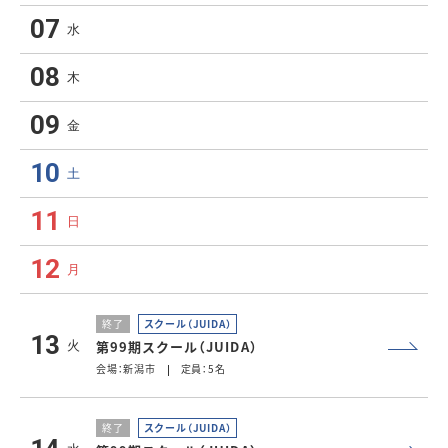
07
水
08
木
09
金
10
土
11
日
12
月
終了
スクール（JUIDA）
13
第99期スクール（JUIDA）
火
会場：新潟市
定員：5名
終了
スクール（JUIDA）