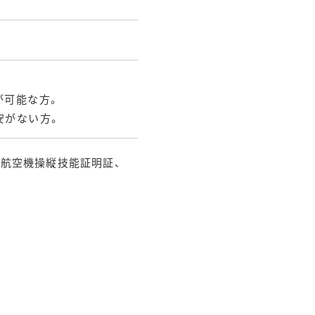
が可能な方。
安がない方。
人航空機操縦技能証明証、